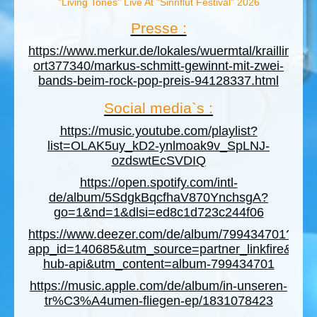
"Living Tones" Live At "Sinnflut Festival" 2026
Presse :
https://www.merkur.de/lokales/wuermtal/krailling-
ort377340/markus-schmitt-gewinnt-mit-zwei-
bands-beim-rock-pop-preis-94128337.html
Social media`s :
https://music.youtube.com/playlist?
list=OLAK5uy_kD2-ynlmoak9v_SpLNJ-
ozdswtEcSVDIQ
https://open.spotify.com/intl-
de/album/5SdgkBqcfhaV870YnchsgA?
go=1&nd=1&dlsi=ed8c1d723c244f06
https://www.deezer.com/de/album/799434701?
app_id=140685&utm_source=partner_linkfire&u
hub-api&utm_content=album-799434701
https://music.apple.com/de/album/in-unseren-
tr%C3%A4umen-fliegen-ep/1831078423