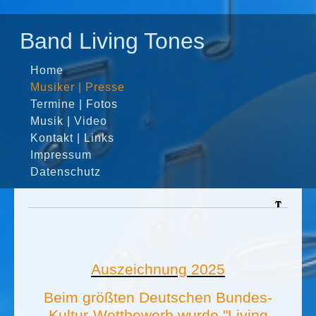
Band Living Tones
Home
Musiker | Presse
Termine | Fotos
Musik | Video
Kontakt | Links
Impressum
Datenschutz
Auszeichnung 2025
Auszeichnung 2025
Beim größten Deutschen Bundes-
Kultur-Wettbewerb wurde "Living